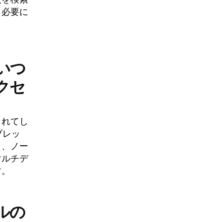
、必要に
いつ
クセ
されてし
ブレッ
き、ノー
マルチデ
す。
ルの