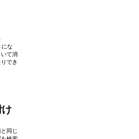
る
きにな
引いて消
たりでき
付け
類と同じ
釈を検索