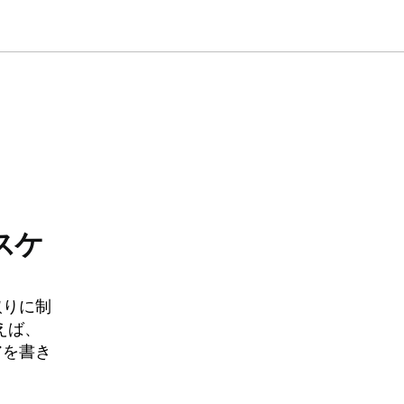
スケ
取りに制
使えば、
アを書き